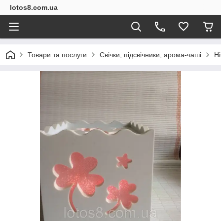
lotos8.com.ua
Товари та послуги
Свічки, підсвічники, арома-чаші
Ні