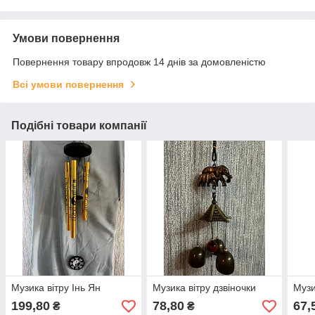
Умови повернення
Повернення товару впродовж 14 днів за домовленістю
Всі умови повернення
Подібні товари компанії
Музика вітру Інь Ян
Музика вітру дзвіночки
Музи
199,80
78,80
67,
₴
₴