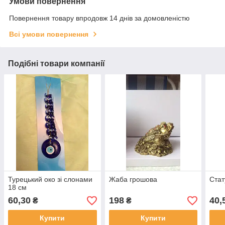
Умови повернення
Повернення товару впродовж 14 днів за домовленістю
Всі умови повернення
Подібні товари компанії
Турецький око зі слонами
Жаба грошова
Стат
18 см
60,30
198
40,
₴
₴
Купити
Купити