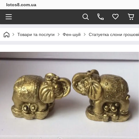
lotos8.com.ua
Товари та послуги
Фен-шуй
Статуетка слони грошові