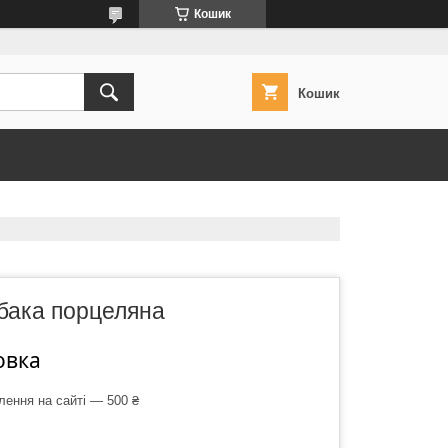
Кошик
Кошик
бака порцеляна
овка
лення на сайті — 500 ₴