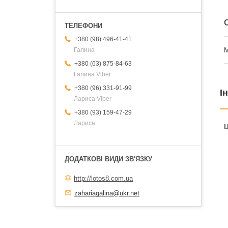
+380 (98) 496-41-41
М
Галина
+380 (63) 875-84-63
Галина Viber
+380 (96) 331-91-99
І
Лариса Viber
+380 (93) 159-47-29
Лариса
Ц
http://lotos8.com.ua
zahariagalina@ukr.net