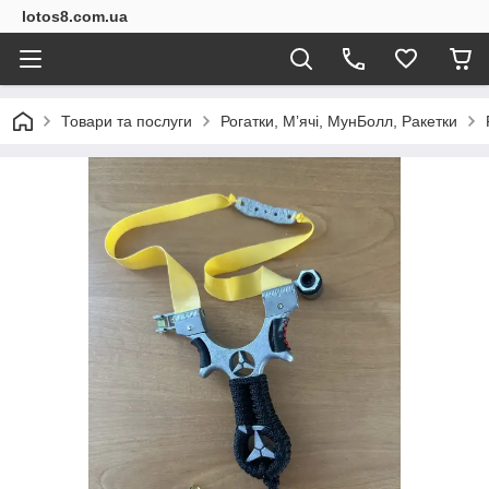
lotos8.com.ua
Товари та послуги
Рогатки, Мʼячі, МунБолл, Ракетки