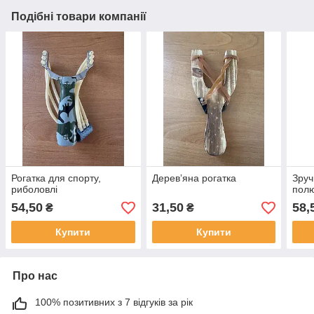
Подібні товари компанії
Рогатка для спорту,
Деревʼяна рогатка
Зруч
риболовлі
полю
54,50
31,50
58,
₴
₴
Купити
Купити
Про нас
100% позитивних з 7 відгуків за рік