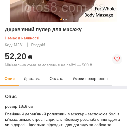
Деревʼяний пулер для масажу
Немає в наявності
Код: М231
Роздріб
52,20
₴
Мінімальна сума замовлення на сайті — 500 ₴
Опис
Доставка
Оплата
Умови повернення
Опис
розмір 18х6 см
Розкішний деревʼяний роликовий масажер - заспокоює болі в
мʼязах, знімає стрес і сприяє глибокому розслабленню вдома
чи в дорозі - ідеально підходить для догляду за собою та