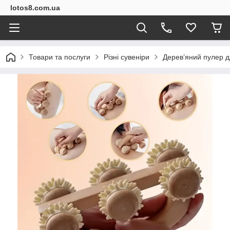
lotos8.com.ua
Товари та послуги
Різні сувеніри
Деревʼяний пулер 