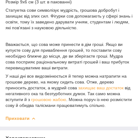
Розмір 9х6 см (3 шт. в пакованні)
Статуетка сови символізує мудрість, грошова добробут і
захищає від злих сил. Фігурки сов допомагають у сфері знань і
освіти, тому їх заведено дарувати учням, студентам і людям,
які пов'язані з науковою діяльністю.
Вважається, що сова може принести в дім гроші. Якщо ви
купуєте сову для приваблення грошей, то поставити сову
необхідно ближче до місця, де ви зберігаєте гроші. Мудра
сова посприяє раціональному витраті грошей і ваш прибуток
перевищуватиме ваші витрати.
У наші дні все видозмінюється й тепер можна натрапити на
грошове дерево, на якому сидить сова. Отже, дерево
приносить достаток, а мудрий сова
захищає ваш достаток
від
негативного ока та безтурботних думок. Так само можна
вступити й з
грошовою жабою
. Можна поруч із нею розмістити
сову й обидва талісмани працюватимуть спільно.
Приховати