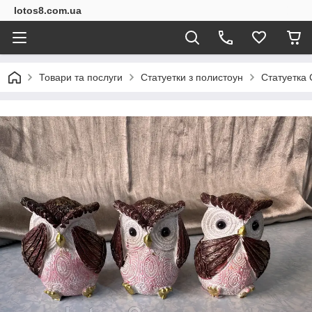
lotos8.com.ua
Товари та послуги
Статуетки з полистоун
Статуетка 