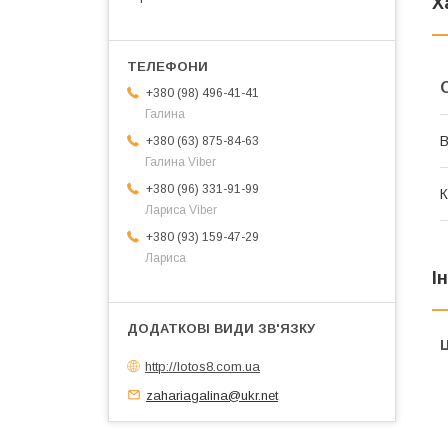
Х
+380 (98) 496-41-41
Галина
В
+380 (63) 875-84-63
Галина Viber
+380 (96) 331-91-99
К
Лариса Viber
+380 (93) 159-47-29
Лариса
І
Ц
http://lotos8.com.ua
zahariagalina@ukr.net