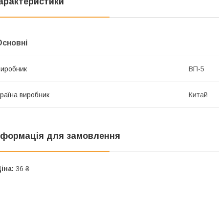
арактеристики
Основні
иробник
ВП-5
раїна виробник
Китай
нформація для замовлення
іна:
36 ₴