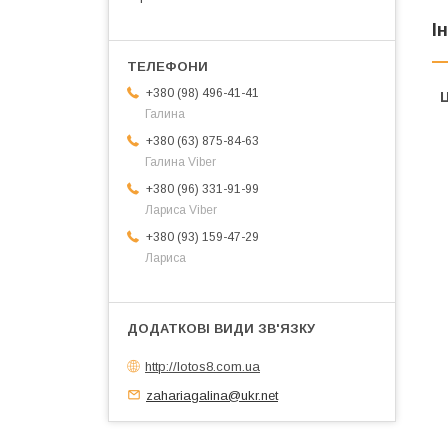
І
+380 (98) 496-41-41
Ц
Галина
+380 (63) 875-84-63
Галина Viber
+380 (96) 331-91-99
Лариса Viber
+380 (93) 159-47-29
Лариса
http://lotos8.com.ua
zahariagalina@ukr.net