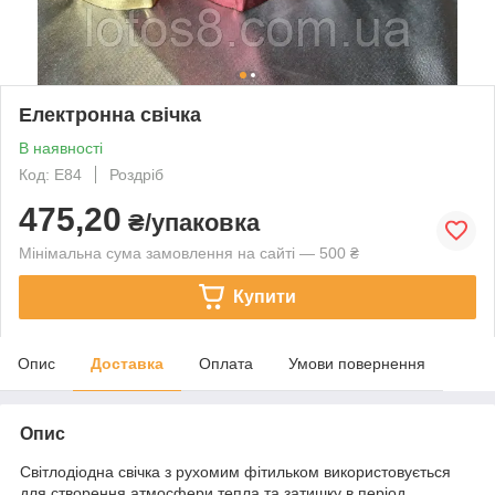
Електронна свічка
В наявності
Код: E84
Роздріб
475,20
₴/упаковка
Мінімальна сума замовлення на сайті — 500 ₴
Купити
Опис
Доставка
Оплата
Умови повернення
Опис
Світлодіодна свічка з рухомим фітильком використовується
для створення атмосфери тепла та затишку в період