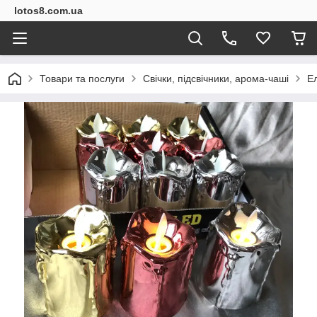
lotos8.com.ua
Товари та послуги
Свічки, підсвічники, арома-чаші
Ел