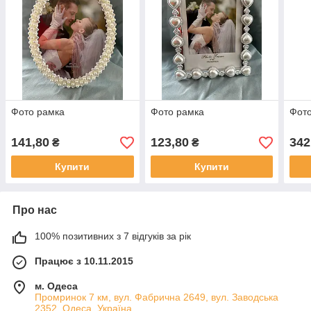
Фото рамка
Фото рамка
Фото
141,80
123,80
342
₴
₴
Купити
Купити
Про нас
100% позитивних з 7 відгуків за рік
Працює з 10.11.2015
м. Одеса
Промринок 7 км, вул. Фабрична 2649, вул. Заводська
2352, Одеса, Україна