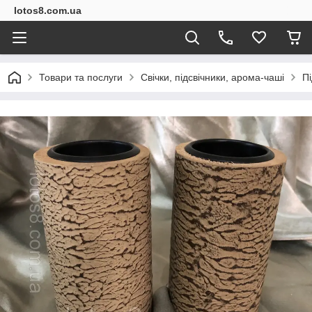
lotos8.com.ua
Товари та послуги
Свічки, підсвічники, арома-чаші
Пі